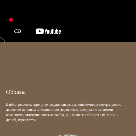
Образы
Выбор, решение, перепутье, сердце или разум, неизбежность потери, риски,
движение за новым и неизвестным, взросление, следование за своими
желаниями, ответственность за выбор, движение за собственным зовом и
душой, перекрёсток.