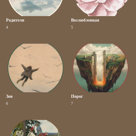
Родители
Возлюбленная
4
5
Зов
Порог
6
7