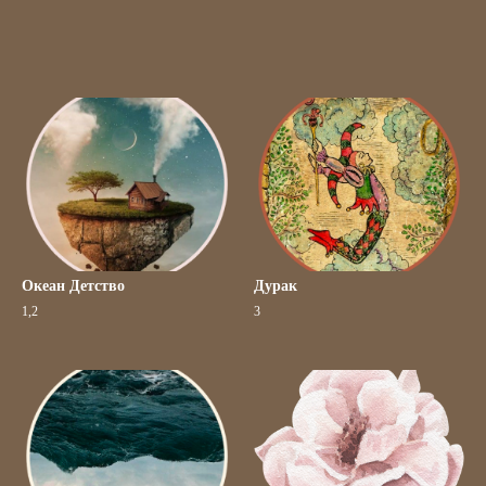
Океан Детство
Дурак
1,2
3